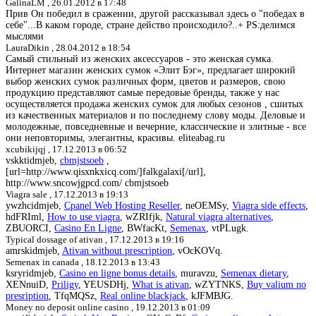
GalinaLM ,
26.01.2012 в 17:48
Прив Он победил в сражении, другой рассказывал здесь о "победах в
себе"...В каком городе, стране действо происходило?..+ PS:делимся
мыслями
LauraDikin ,
28.04.2012 в 18:54
Самый стильный из женских аксессуаров - это женская сумка.
Интернет магазин женских сумок «Элит Бэг», предлагает широкий
выбор женских сумок различных форм, цветов и размеров, свою
продукцию представляют самые передовые бренды, также у нас
осуществляется продажа женских сумок для любых сезонов , сшитых
из качественных материалов и по последнему слову моды. Деловые и
молодежные, повседневные и вечерние, классические и элитные - все
они неповторимы, элегантны, красивы. eliteabag.ru
xcubikijqj ,
17.12.2013 в 06:52
vskktidmjeb,
cbmjstsoeb
,
[url=http://www.qisxnkxicq.com/]falkgalaxi[/url],
http://www.sncowjgpcd.com/ cbmjstsoeb
Viagra sale ,
17.12.2013 в 19:13
ywzhcidmjeb,
Cpanel Web Hosting Reseller
, neOEMSy,
Viagra side effects
,
hdFRIml,
How to use viagra
, wZRIfjk,
Natural viagra alternatives
,
ZBUORCI,
Casino En Ligne
, BWfacKt,
Semenax
, vtPLugk.
Typical dossage of ativan ,
17.12.2013 в 19:16
amrskidmjeb,
Ativan without prescription
, vOcKOVq.
Semenax in canada ,
18.12.2013 в 13:43
ksryridmjeb,
Casino en ligne bonus details
, muravzu,
Semenax dietary
,
XENnuiD,
Priligy
, YEUSDHj,
What is ativan
, wZYTNKS,
Buy valium no
presription
, TfqMQSz,
Real online blackjack
, kJFMBJG.
Money no deposit online casino ,
19.12.2013 в 01:09