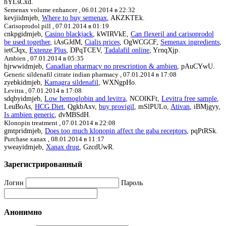
hYLsCxd.
Semenax volume enhancer ,
06.01.2014 в 22:32
kevjiidmjeb,
Where to buy semenax
, AKZKTEk.
Carisoprodol pill ,
07.01.2014 в 01:19
cnkpgidmjeb,
Casino blackjack
, kWIRVkE,
Can flexeril and carisoprodol
be used together
, iAsGJdM,
Cialis prices
, OgWCGCF,
Semenax ingredients
,
ietCJqx,
Extenze Plus
, DPqTCEV,
Tadalafil online
, YrnqXjp.
Ambien ,
07.01.2014 в 05:35
hjrwwidmjeb,
Canadian pharmacy no prescription & ambien
, pAuCYwU.
Generic sildenafil citrate indian pharmacy ,
07.01.2014 в 17:08
zyebkidmjeb,
Kamagra sildenafil
, WXNgpHo.
Levitra ,
07.01.2014 в 17:08
sdqbyidmjeb,
Low hemoglobin and levitra
, NCOlKFt,
Levitra free sample
,
LeuBoAs,
HCG Diet
, QgkbAxv,
buy provigil
, mSlPULo,
Ativan
, iBMjgyy,
Is ambien generic
, dvMBSdH.
Klonopin treatment ,
07.01.2014 в 22:08
gmtpridmjeb,
Does too much klonopin affect the gaba receptors
, pqPtRSk.
Purchase xanax ,
08.01.2014 в 11:17
yweayidmjeb,
Xanax drug
, GzcdUwR.
Зарегистрированный
Логин
Пароль
Анонимно